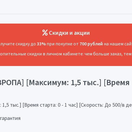
Скидки и акции
лучите скидку до
33%
при покупке от
700 рублей
на нашем сай
копительные скидки в личном кабинете: чем больше заказ, тем
ПА] [Максимум: 1,5 тыс.] [Время на
5 тыс.] [Время старта: 0 - 1 час] [Скорость: До 500/в де
 гарантия