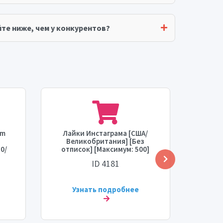
те ниже, чем у конкурентов?
am
Лайки Инстаграма [США/
Лайки
Великобритания] [Без
[НЕ О
0/
отписок] [Максимум: 500]
[В
[Время старта: 1 час]
[С
ID 4181
[Скорость: 50/день]
Узнать подробнее
У