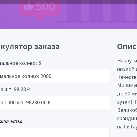
кулятор заказа
Опис
Накрути
альное кол-во:
5
низкой 
мальное кол-во:
2000
Качеств
Минимум
за шт:
98.28
₽
до 30 ми
сутки). 
за 1000 шт:
98280.00
₽
Великоб
скандин
количество:
на Insta