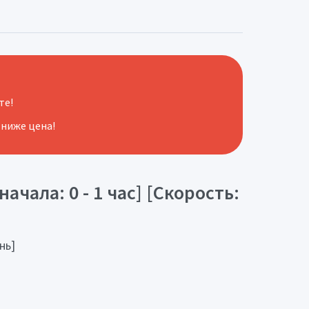
те!
 ниже цена!
чала: 0 - 1 час] [Скорость:
нь]