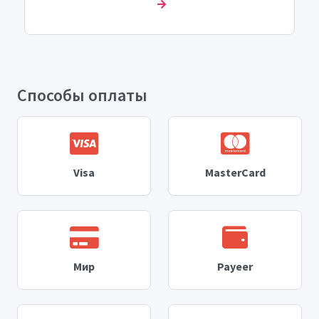
подписчиков в кратчайшие сроки. Начало
работы над вашим заказом происходит уже
через 0-1 час после его оформления, что дает
вам быстрые результаты в увеличении
подписчиков. Скорость накрутки составляет
до 1000 подписчиков в день. Несмотря на то,
что у нас нет возможности пополнить
численность подписчиков после окончания
Способы оплаты
срока действия услуги (в случае их ухода), мы
гарантируем качественный и честный сервис
без использования запрещенных методов
продвижения. Окунитесь в мир больших
возможностей с 7smm.ru - постройте свою
успешную историю в Instagram уже прямо
сейчас!
Visa
MasterCard
Мир
Payeer