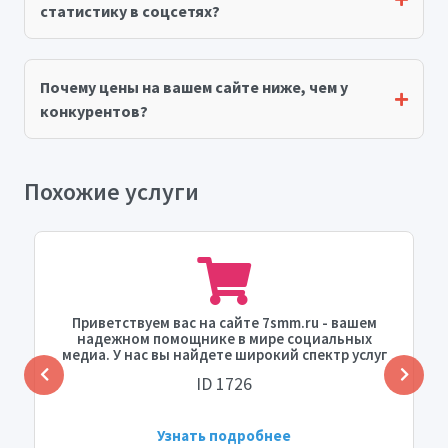
статистику в соцсетях?
Почему цены на вашем сайте ниже, чем у
конкурентов?
Похожие услуги
Приветствуем вас на сайте 7smm.ru - вашем
надежном помощнике в мире социальных
медиа. У нас вы найдете широкий спектр услуг
по продвижению в Instagram, которые
ID 1726
помогут вам расширить вашу аудиторию и
увеличить охват. Одна из наших популярных
услуг - это "Подписчики в Instagram". Эта
услуга поможет вам набрать до 3000
Узнать подробнее