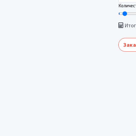
Количест
Итог
Зака