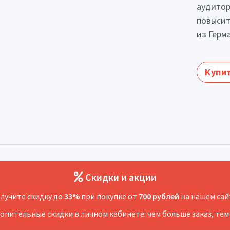
аудитор
повысит
из Герм
Купит
Скидки и акции
лучите скидку до
33%
при покупке от
700 рублей
на нашем сай
копительные скидки в личном кабинете: чем больше заказ, тем