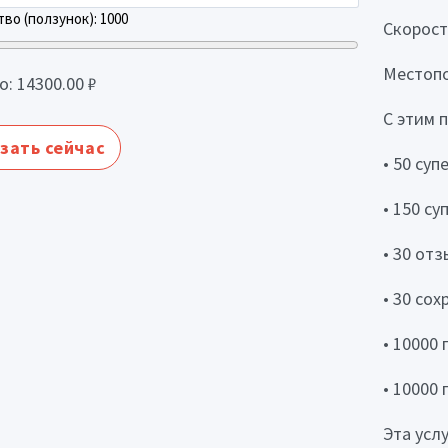
во (ползунок):
1000
Скорост
Местопо
о:
14300.00
₽
С этим 
зать сейчас
• 50 су
• 150 с
• 30 от
• 30 сох
• 10000
• 10000
Эта усл