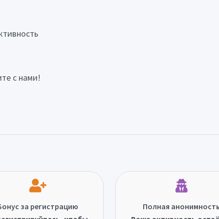
ктивность
те с нами!
Бонус за регистрацию
Полная анонимност
егистрируйтесь, чтобы
Ваша активность оста