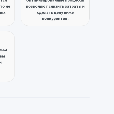
то не
позволяют снизить затраты и
иях.
сделать цену ниже
конкурентов.
ржка
овы
и