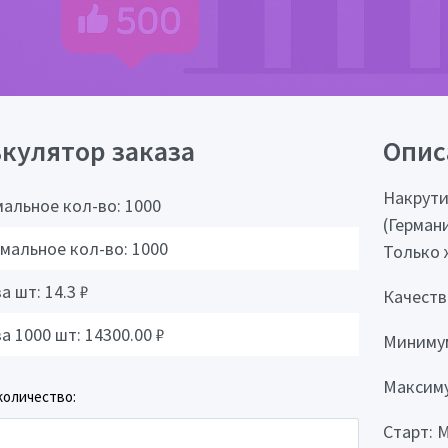
кулятор заказа
Опис
Накрути
альное кол-во:
1000
(Герман
мальное кол-во:
1000
Только 
за шт:
14.3
₽
Качеств
за 1000 шт:
14300.00
₽
Минимум
Максиму
количество:
Старт: 