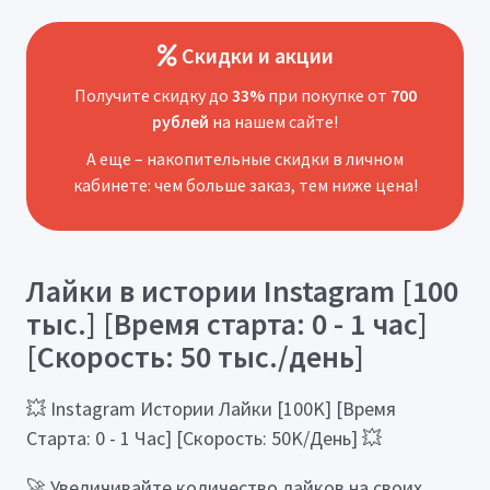
Скидки и акции
Получите скидку до
33%
при покупке от
700
рублей
на нашем сайте!
А еще – накопительные скидки в личном
кабинете: чем больше заказ, тем ниже цена!
Лайки в истории Instagram [100
тыс.] [Время старта: 0 - 1 час]
[Скорость: 50 тыс./день]
💥 Instagram Истории Лайки [100K] [Время
Старта: 0 - 1 Час] [Скорость: 50K/День] 💥
🚀 Увеличивайте количество лайков на своих