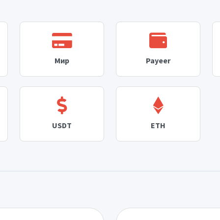
Мир
Payeer
USDT
ETH