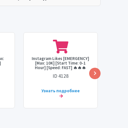
x:
Instagram Likes [EMERGENCY]
In
]
[Max: 10K] [Start Time: 0-1
дозап
Hour] [Speed: FAST] 🔥🔥🔥
колич
через 
ID 4128
Узнать подробнее
У