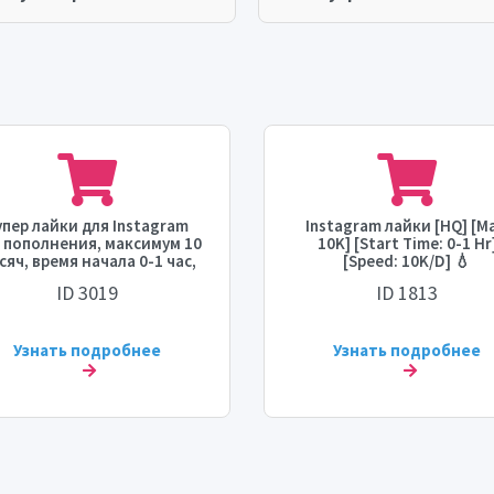
упер лайки для Instagram
Instagram лайки [HQ] [Ma
 пополнения, максимум 10
10K] [Start Time: 0-1 Hr
сяч, время начала 0-1 час,
[Speed: 10K/D] 💧
скорость 3 тысячи в час.
ID 3019
ID 1813
Узнать подробнее
Узнать подробнее