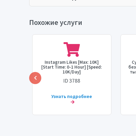
Похожие услуги
торное
Instagram Likes [Max: 10K]
С
 [10K]
[Start Time: 0-1 Hour] [Speed:
без
венно]
10K/Day]
ты
] ⛔♻️
ID 3788
ее
Узнать подробнее