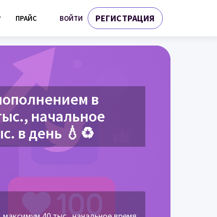
РЕГИСТРАЦИЯ
ВОЙТИ
?
ПРАЙС
 пополнением в
тыс., начальное
ыс. в день 💧♻️
 максимум 40 тыс., начальное время