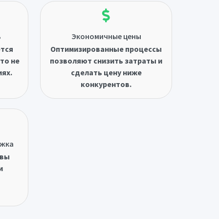
ь
Экономичные цены
ётся
Оптимизированные процессы
то не
позволяют снизить затраты и
иях.
сделать цену ниже
конкурентов.
ржка
овы
и