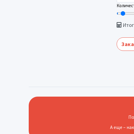
Количест
Итог
Зака
По
А еще – на