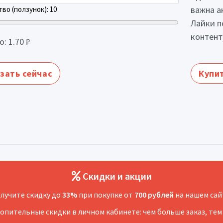
важна а
во (ползунок):
10
Лайки п
контент
о:
1.70
₽
зать сейчас
Купит
Скидки и акции
лучите скидку до
33%
при покупке от
700 рублей
на нашем сай
копительные скидки в личном кабинете: чем больше заказ, тем