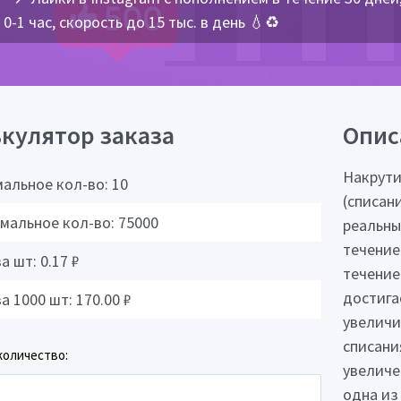
0-1 час, скорость до 15 тыс. в день 💧♻️
кулятор заказа
Опис
Накрути
альное кол-во:
10
(списан
мальное кол-во:
75000
реальны
течение
за шт:
0.17
₽
течение
достига
за 1000 шт:
170.00
₽
увеличи
списани
количество:
увеличе
одна из