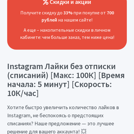
Скидки и акции
Получите скидку до
33%
при покупке от
700
рублей
на нашем сайте!
А еще – накопительные скидки в личном
кабинете: чем больше заказ, тем ниже цена!
Instagram Лайки без отписки
(списаний) [Макс: 100К] [Время
начала: 5 минут] [Скорость:
10К/час]
Хотите быстро увеличить количество лайков в
Instagram, не беспокоясь о предстоящих
списаниях? Наше предложение — это лучшее
решение для вашего аккаунта! 💥