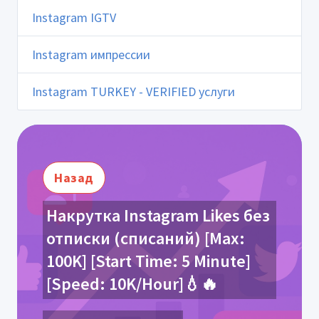
Instagram IGTV
Instagram импрессии
Instagram TURKEY - VERIFIED услуги
Назад
Накрутка Instagram Likes без
отписки (списаний) [Max:
100K] [Start Time: 5 Minute]
[Speed: 10K/Hour]💧🔥