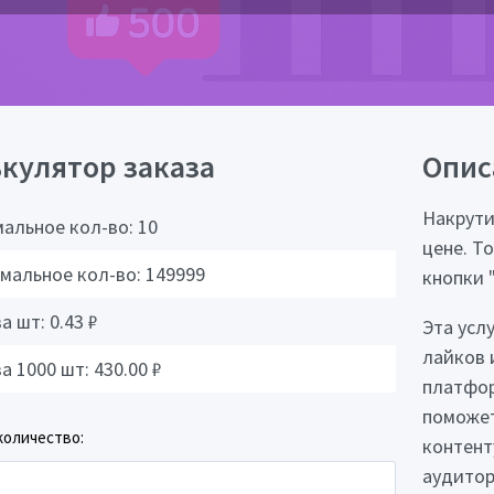
кулятор заказа
Опис
Накрути
альное кол-во:
10
цене. Т
мальное кол-во:
149999
кнопки 
за шт:
0.43
₽
Эта усл
лайков 
за 1000 шт:
430.00
₽
платфор
поможет
количество:
контент
аудитор