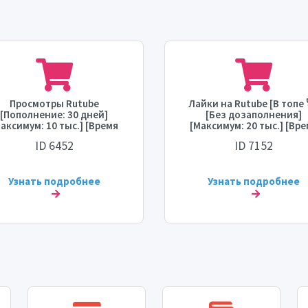
Просмотры Rutube
Лайки на Rutube [В топе 
[Пополнение: 30 дней]
[Без дозаполнения]
аксимум: 10 тыс.] [Время
[Максимум: 20 тыс.] [Вр
тарта: 1 час] [Скорость: 8
старта: 0-1 час] [Скорость
ID 6452
ID 7152
тыс./день]
тыс./день]
Узнать подробнее
Узнать подробнее