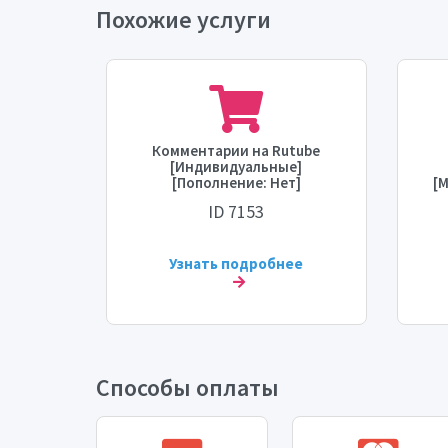
Похожие услуги
be
Комментарии на Rutube
ней]
[Индивидуальные]
[Время
[Пополнение: Нет]
[М
сть: 1
[Максимум: 1K] [Время
с
ID 7153
начала: 0-6 часов] [Скорость:
500/день]
ее
Узнать подробнее
Способы оплаты