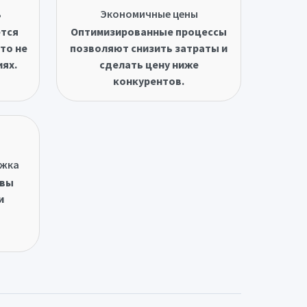
ь
Экономичные цены
ётся
Оптимизированные процессы
то не
позволяют снизить затраты и
иях.
сделать цену ниже
конкурентов.
ржка
овы
и