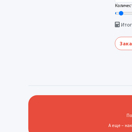
Количест
Итог
Зака
По
А еще – на