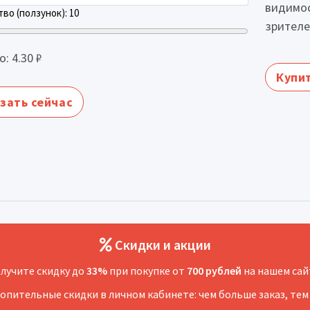
видимос
во (ползунок):
10
зрителе
о:
4.30
₽
Купит
зать сейчас
Скидки и акции
лучите скидку до
33%
при покупке от
700 рублей
на нашем сай
копительные скидки в личном кабинете: чем больше заказ, тем