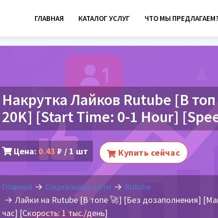
ГЛАВНАЯ
КАТАЛОГ УСЛУГ
ЧТО МЫ ПРЕДЛАГАЕМ
Накрутка Лайков Rutube [В топ 🚀
20K] [Start Time: 0-1 Hour] [Spe
Цена:
0.43
₽ / 1 шт
Купить сейчас
Главная
Социальные сети
Rutube
Лайки на Rutube [В топе 🚀] [Без дозаполнения] [Мак
час] [Скорость: 1 тыс./день]