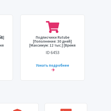
🚀]
Подписчики Rutube
Ком
[Пополнение: 30 дней]
[
емя
[Максимум: 12 тыс.] [Время
[
: 1
старта: 1 час] [Скорость: 1
[Ма
ID 6453
тыс./день]
начала
Узнать подробнее
У