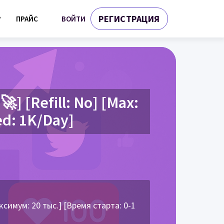
РЕГИСТРАЦИЯ
ВОЙТИ
?
ПРАЙС
] [Refill: No] [Max:
ed: 1K/Day]
симум: 20 тыс.] [Время старта: 0-1