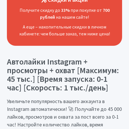
Получите скидку до
33%
при покупке от
700
рублей
на нашем сайте!
А еще – накопительные скидки в личном
кабинете: чем больше заказ, тем ниже цена!
Автолайки Instagram +
просмотры + охват [Максимум:
45 тыс.] [Время запуска: 0-1
час] [Скорость: 1 тыс./день]
Увеличьте популярность вашего аккаунта в
Instagram автоматически! 🚀 Получайте до 45 000
лайков, просмотров и охвата за пост всего за 0-1
час! Настройте количество лайков, время