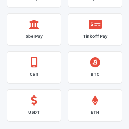
SberPay
Tinkoff Pay
СБП
BTC
USDT
ETH