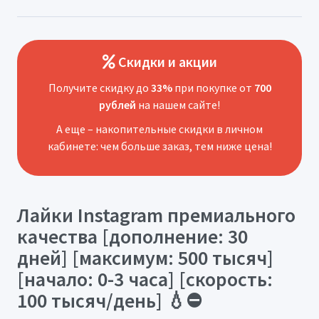
Скидки и акции
Получите скидку до
33%
при покупке от
700
рублей
на нашем сайте!
А еще – накопительные скидки в личном
кабинете: чем больше заказ, тем ниже цена!
Лайки Instagram премиального
качества [дополнение: 30
дней] [максимум: 500 тысяч]
[начало: 0-3 часа] [скорость:
100 тысяч/день] 💧⛔️