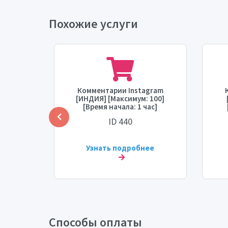
Похожие услуги
gram
Комментарии Instagram
[США]
[ИНДИЯ] [Максимум: 100]
ремя
[Время начала: 1 час]
рость:
[Скорость: 100/день]
нач
ID 440
ее
Узнать подробнее
Способы оплаты