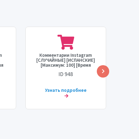
m
Комментарии Instagram
Комме
[СЛУЧАЙНЫЕ] [ИСПАНСКИЕ]
заказ
мя
[Максимум: 100] [Время
[Макс
сть:
начала: 1 час] [Скорость: 100/
запуска
ID 948
день] 💧
Узнать подробнее
У