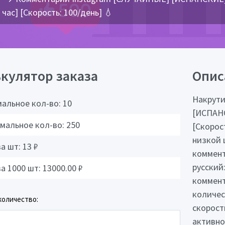
час] [Скорость: 100/день] 💧
кулятор заказа
Опис
Накрути
альное кол-во:
10
[ИСПАНС
мальное кол-во:
250
[Скорост
низкой 
за шт:
13
₽
коммент
русский
за 1000 шт:
13000.00
₽
коммент
количес
количество:
скорост
активно