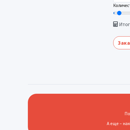
Количест
Итог
Зака
По
А еще – на