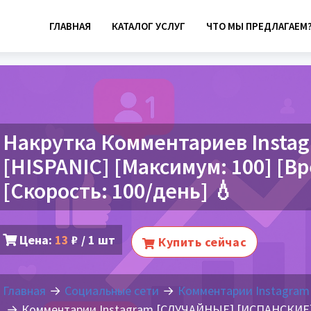
ГЛАВНАЯ
КАТАЛОГ УСЛУГ
ЧТО МЫ ПРЕДЛАГАЕМ
Накрутка Комментариев Insta
[HISPANIC] [Максимум: 100] [Вр
[Скорость: 100/день] 💧
Цена:
13
₽ / 1 шт
Купить сейчас
Главная
Социальные сети
Комментарии Instagram
Комментарии Instagram [СЛУЧАЙНЫЕ] [ИСПАНСКИЕ] [