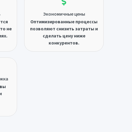
ь
Экономичные цены
ётся
Оптимизированные процессы
то не
позволяют снизить затраты и
иях.
сделать цену ниже
конкурентов.
ржка
овы
и