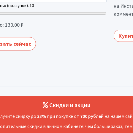
на Инст
во (ползунок):
10
коммент
о:
130.00
₽
Купит
зать сейчас
Скидки и акции
лучите скидку до
33%
при покупке от
700 рублей
на нашем сай
копительные скидки в личном кабинете: чем больше заказ, тем