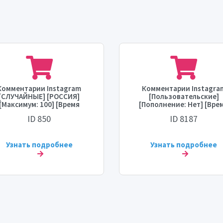
Комментарии Instagram
Комментарии Instagra
[СЛУЧАЙНЫЕ] [РОССИЯ]
[Пользовательские]
[Максимум: 100] [Время
[Пополнение: Нет] [Вре
ала: 1 час] [Скорость: 100/
запуска: 0 - 1 час] [Скоро
ID 850
ID 8187
день] 💧
5К/день]
Узнать подробнее
Узнать подробнее