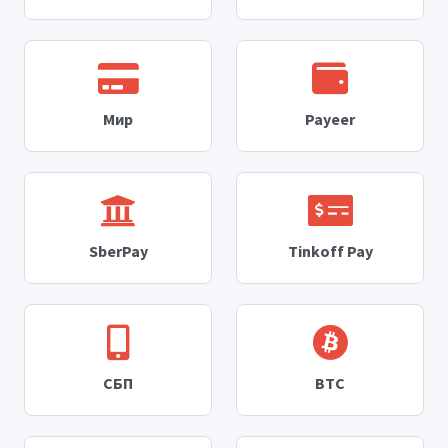
Мир
Payeer
SberPay
Tinkoff Pay
СБП
BTC