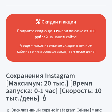
Скидки и акции
Получите скидку до
33%
при покупке от
700
рублей
на нашем сайте!
А еще – накопительные скидки в личном
кабинете: чем больше заказ, тем ниже цена!
Сохранения Instagram
[Максимум: 20 тыс.] [Время
запуска: 0-1 час] [Скорость: 10
тыс./день] 💧
💧 Эксклюзивный сервис Instagram Сейвы [Макс: