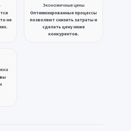
ь
Экономичные цены
ётся
Оптимизированные процессы
то не
позволяют снизить затраты и
иях.
сделать цену ниже
конкурентов.
ржка
овы
и