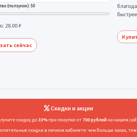
благода
во (ползунок):
50
быстрее
о:
28.00
₽
Купит
зать сейчас
Скидки и акции
лучите скидку до
33%
при покупке от
700 рублей
на нашем сай
копительные скидки в личном кабинете: чем больше заказ, тем