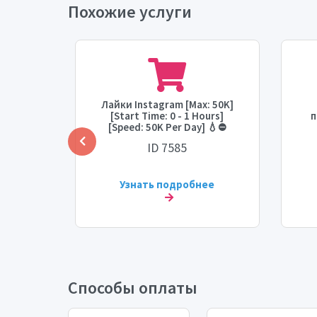
Похожие услуги
ез
Лайки Instagram [Max: 50K]
ения,
[Start Time: 0 - 1 Hours]
п
ество
[Speed: 50K Per Day] 💧⛔
- 1 час,
[С
ID 7585
ень.
ее
Узнать подробнее
Способы оплаты