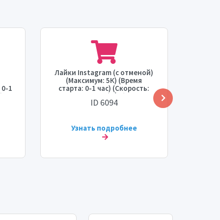
Лайки Instagram (с отменой)
Insta
(Максимум: 5К) (Время
Low Dr
 0-1
старта: 0-1 час) (Скорость:
Ti
♻️ ⛔
мгновенно) 💧⚡⛔🔥
ID 6094
Узнать подробнее
У