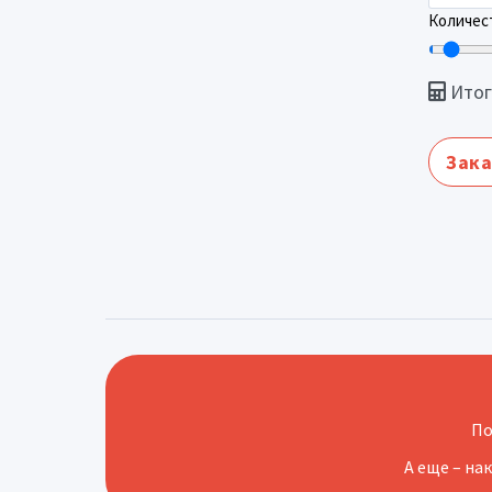
Количест
Итог
Зака
По
А еще – на