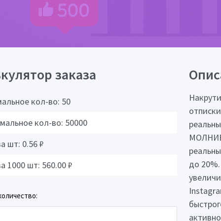
кулятор заказа
Опис
Накрути
альное кол-во:
50
отписки
мальное кол-во:
50000
реальные
МОЛНИЕН
за шт:
0.56
₽
реальны
до 20%.
за 1000 шт:
560.00
₽
увеличи
Instagr
количество:
быстрог
активно