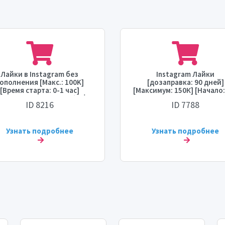
Лайки в Instagram без
Instagram Лайки
ополнения [Макс.: 100K]
[дозаправка: 90 дней]
[Время старта: 0-1 час]
[Максимум: 150К] [Начало:
корость: 300K/день] ⚡⛔💧
ч] [Скорость: 150К/день] 
ID 8216
ID 7788
💧
Узнать подробнее
Узнать подробнее