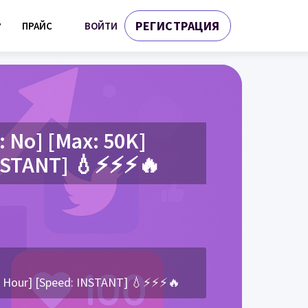
РЕГИСТРАЦИЯ
ВОЙТИ
?
ПРАЙС
: No] [Max: 50K]
 INSTANT] 💧⚡⚡⚡🔥
0-1 Hour] [Speed: INSTANT] 💧⚡⚡⚡🔥