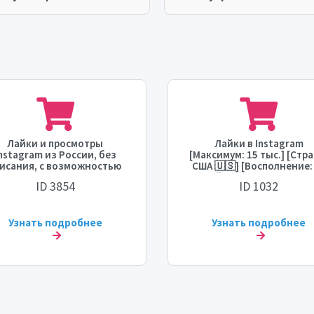
Лайки и просмотры
Лайки в Instagram
nstagram из России, без
[Максимум: 15 тыс.] [Стра
исания, с возможностью
США 🇺🇸] [Восполнение:
ополнения в течение 30
дней] [Скорость: 10 тыс
ID 3854
ID 1032
ней, максимум 2 тысячи,
день] [Время старта: 0 - 1 
время начала один час,
скорость 200 в день.
Узнать подробнее
Узнать подробнее