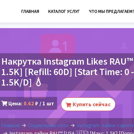
ГЛАВНАЯ
КАТАЛОГ УСЛУГ
ЧТО МЫ ПРЕДЛАГАЕМ
Накрутка Instagram Likes RAU™ 
1.5K] [Refill: 60D] [Start Time: 0 
1.5K/D] 💧
Цена:
0.62
₽ / 1 шт
Купить сейчас
Главная
Социальные сети
Instagram лайки таргет
Instagram лайки RAU™ [USA 🇺🇸] [Макс: 1.5К] [Попол