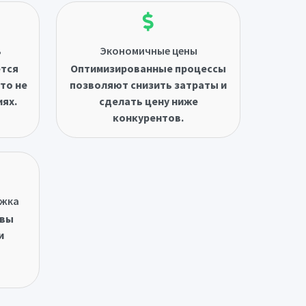
ь
Экономичные цены
ётся
Оптимизированные процессы
то не
позволяют снизить затраты и
иях.
сделать цену ниже
конкурентов.
ржка
овы
и