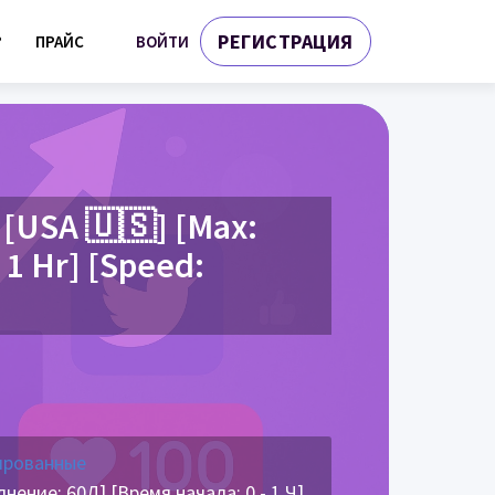
РЕГИСТРАЦИЯ
ВОЙТИ
?
ПРАЙС
[USA 🇺🇸] [Max:
- 1 Hr] [Speed:
ированные
нение: 60Д] [Время начала: 0 - 1 Ч]