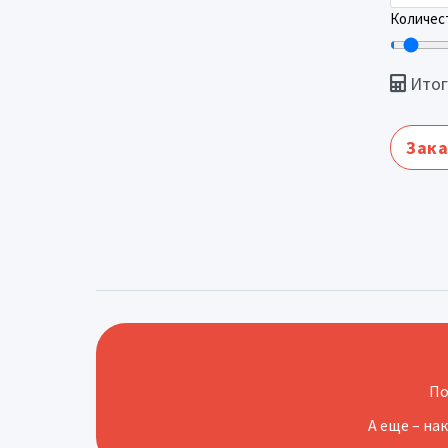
Количест
Итог
Зака
По
А еще – на