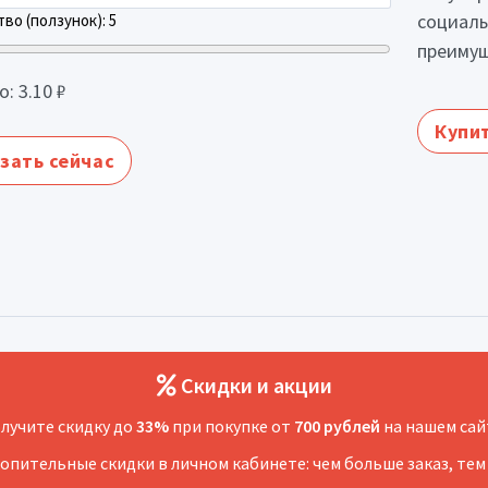
социаль
во (ползунок):
5
преимущ
о:
3.10
₽
Купит
зать сейчас
Скидки и акции
лучите скидку до
33%
при покупке от
700 рублей
на нашем сай
копительные скидки в личном кабинете: чем больше заказ, тем