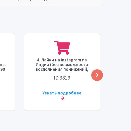
4. Лайки на Instagram из
на:
Индии (без возможности
 90
восполнения понижений,
./
максимальное количество
ID 3819
час]
50K, временной интервал
запуска 0-24 часа, скорость
5К в день).
Узнать подробнее
У