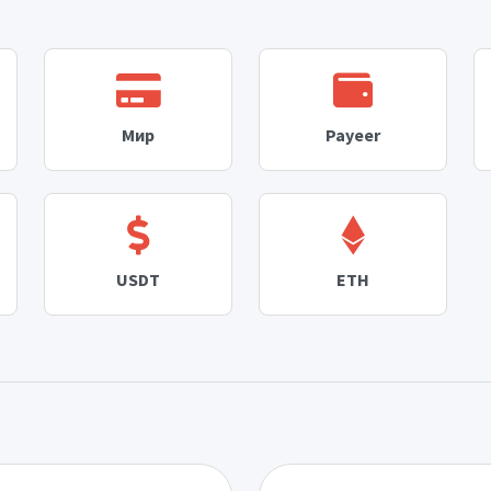
Мир
Payeer
USDT
ETH