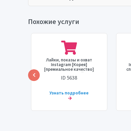
Похожие услуги
[Refill:
Лайки, показы и охват
t Time:
Instagram [Корея]
I
/Day]
[премиальное качество]
сп
[Пополнение: 30 дней] [Макс:
п
ID 5638
2К] [Время начала: 0 - 1 час]
д
[Скорость: 2К/день]
ее
Узнать подробнее