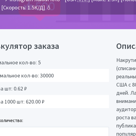
[Скорость: 1.5К/Д] 💧
кулятор заказа
Опис
Накрути
альное кол-во:
5
(списан
мальное кол-во:
30000
реальны
США с 8
за шт:
0.62
₽
дней. Л
внимани
за 1000 шт:
620.00
₽
аудитор
роста в
количество:
публика
популяр