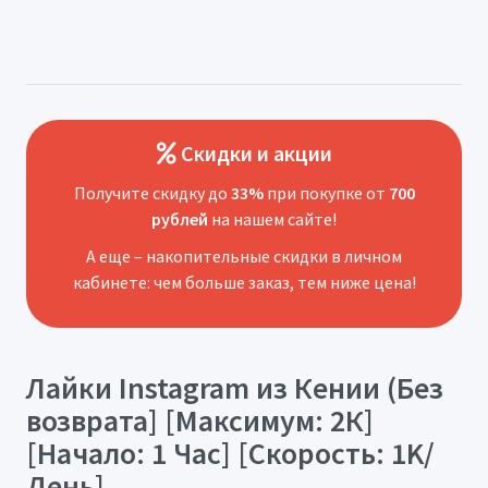
Скидки и акции
Получите скидку до
33%
при покупке от
700
рублей
на нашем сайте!
А еще – накопительные скидки в личном
кабинете: чем больше заказ, тем ниже цена!
Лайки Instagram из Кении (Без
возврата] [Максимум: 2К]
[Начало: 1 Час] [Скорость: 1K/
День]