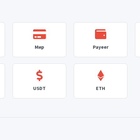
Мир
Payeer
USDT
ETH