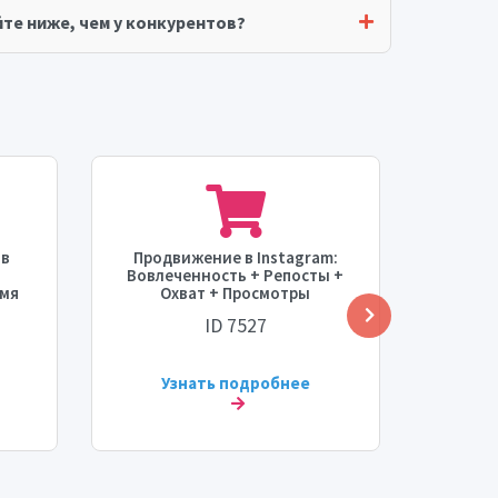
те ниже, чем у конкурентов?
 в
Продвижение в Instagram:
Привл
Вовлеченность + Репосты +
По
емя
Охват + Просмотры
Про
[Максимум: 100 тыс] [Время
профил
ID 7527
]
старта: МГНОВЕННО]
[Врем
[Скорость: 100 тыс/час]
[С
Узнать подробнее
У