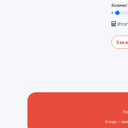
Количест
Итог
Зака
По
А еще – на