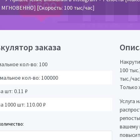
МГНОВЕННО] [Скорость: 100 тыс/час]
кулятор заказа
Опис
Накрути
альное кол-во:
100
100 тыс
мальное кол-во:
100000
тыс./час
Только 
за шт:
0.11
₽
Услуга 
за 1000 шт:
110.00
₽
распрос
репосты
количество:
вашему 
повысит