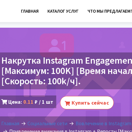
ГЛАВНАЯ
КАТАЛОГ УСЛУГ
ЧТО МЫ ПРЕДЛАГАЕМ
Накрутка Instagram Engagement
[Максимум: 100K] [Время нач
[Скорость: 100k/ч].
Цена:
0.11
₽ / 1 шт
Купить сейчас
Главная
Социальные сети
Вовлечение в Instagram
Привлечение внимания в Instagram + Репосты [Макси