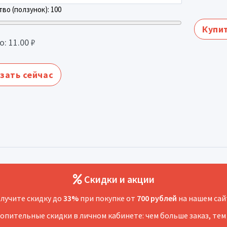
во (ползунок):
100
Купит
о:
11.00
₽
зать сейчас
Скидки и акции
лучите скидку до
33%
при покупке от
700 рублей
на нашем сай
копительные скидки в личном кабинете: чем больше заказ, тем