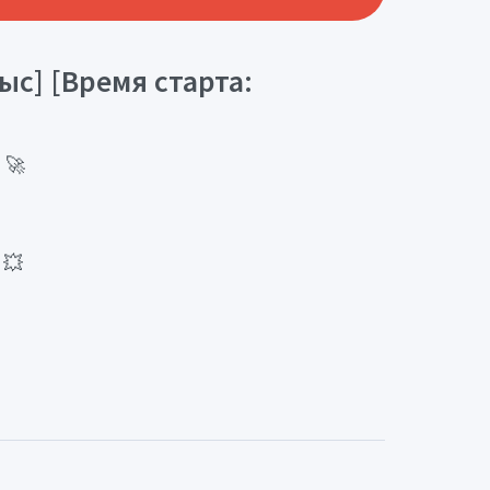
ыс] [Время старта:
 🚀
 💥