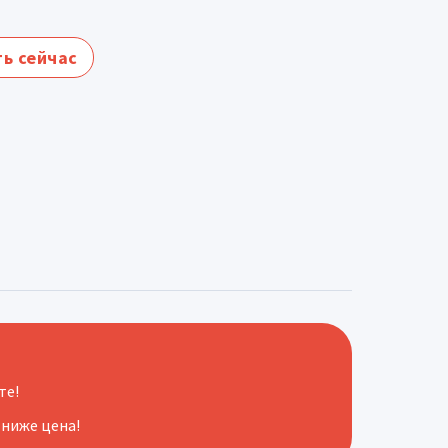
ь сейчас
те!
 ниже цена!