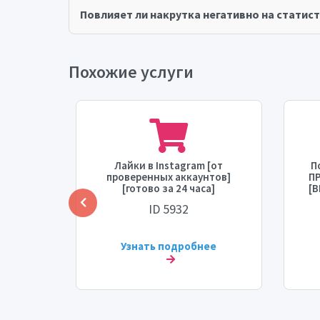
Повлияет ли накрутка негативно на статист
Похожие услуги
gram +
Лайки в Instagram [от
П
т +
проверенных аккаунтов]
П
ения
[готово за 24 часа]
[В
00 тыс]
ID 5932
ВЕННО]
/ч]
ее
Узнать подробнее