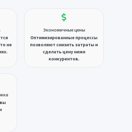
ь
Экономичные цены
ётся
Оптимизированные процессы
то не
позволяют снизить затраты и
иях.
сделать цену ниже
конкурентов.
ржка
овы
и