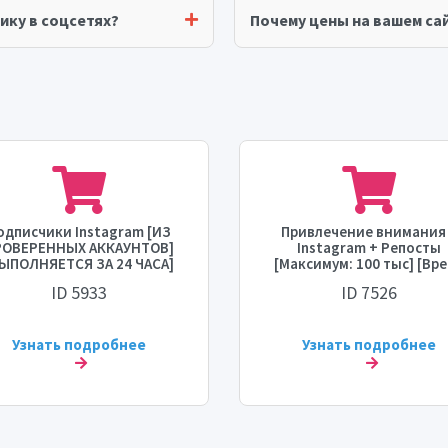
ику в соцсетях?
Почему цены на вашем сай
одписчики Instagram [ИЗ
Привлечение внимания
РОВЕРЕННЫХ АККАУНТОВ]
Instagram + Репосты
ЫПОЛНЯЕТСЯ ЗА 24 ЧАСА]
[Максимум: 100 тыс] [Вр
старта: МГНОВЕННО]
ID 5933
ID 7526
[Скорость: 100 тыс/час
Узнать подробнее
Узнать подробнее