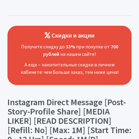
Скидки и акции
Получите скидку до
33%
при покупке от
700
рублей
на нашем сайте!
А еще – накопительные скидки в личном
кабинете: чем больше заказ, тем ниже цена!
Instagram Direct Message [Post-
Story-Profile Share] [MEDIA
LIKER] [READ DESCRIPTION]
[Refill: No] [Max: 1M] [Start Time: