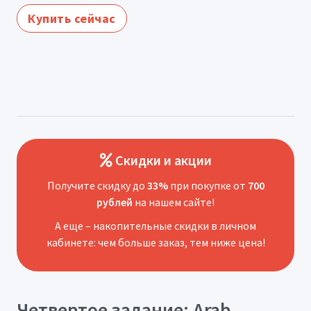
Купить сейчас
Скидки и акции
Получите скидку до
33%
при покупке от
700
рублей
на нашем сайте!
А еще – накопительные скидки в личном
кабинете: чем больше заказ, тем ниже цена!
Четвертое задание: Arab