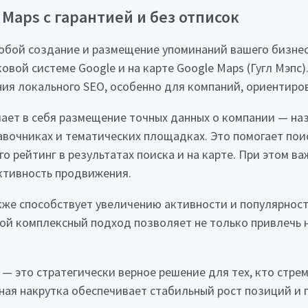
Maps с гарантией и без отписок
 собой создание и размещение упоминаний вашего бизнес
вой системе Google и на карте Google Maps (Гугл Мэпс
ия локального SEO, особенно для компаний, ориентиров
ает в себя размещение точных данных о компании — наз
равочниках и тематических площадках. Это помогает по
о рейтинг в результатах поиска и на карте. При этом в
ктивность продвижения.
кже способствует увеличению активности и популярнос
кой комплексный подход позволяет не только привлечь н
s — это стратегически верное решение для тех, кто стре
ная накрутка обеспечивает стабильный рост позиций и 