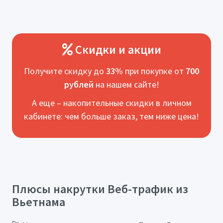
Скидки и акции
Получите скидку до
33%
при покупке от
700
рублей
на нашем сайте!
А еще – накопительные скидки в личном
кабинете: чем больше заказ, тем ниже цена!
Плюсы накрутки Веб-трафик из
Вьетнама