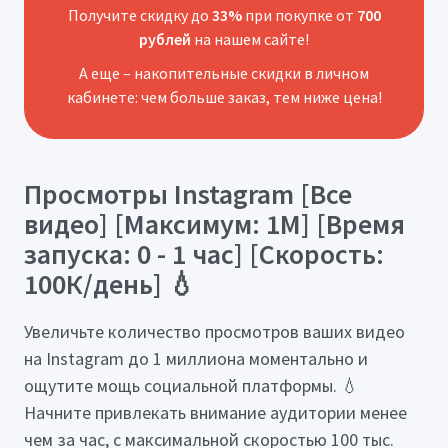
Получите скидку до
33%
при покупке от
700
рублей
на нашем сайте!
А еще – накопительные скидки в личном
кабинете: чем больше заказ, тем ниже цена!
Просмотры Instagram [Все
видео] [Максимум: 1М] [Время
запуска: 0 - 1 час] [Скорость:
100К/день] 💧
Увеличьте количество просмотров ваших видео
на Instagram до 1 миллиона моментально и
ощутите мощь социальной платформы. 💧
Начните привлекать внимание аудитории менее
чем за час, с максимальной скоростью 100 тыс.