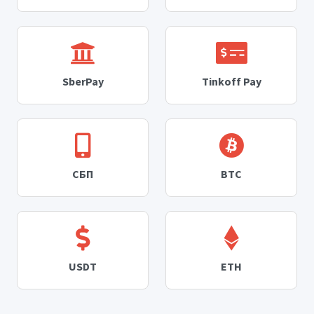
SberPay
Tinkoff Pay
СБП
BTC
USDT
ETH