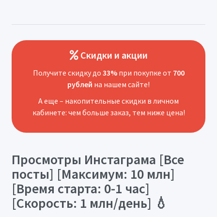
Скидки и акции
Получите скидку до
33%
при покупке от
700
рублей
на нашем сайте!
А еще – накопительные скидки в личном
кабинете: чем больше заказ, тем ниже цена!
Просмотры Инстаграма [Все
посты] [Максимум: 10 млн]
[Время старта: 0-1 час]
[Скорость: 1 млн/день] 💧