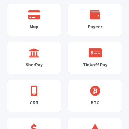
Мир
Payeer
SberPay
Tinkoff Pay
СБП
BTC