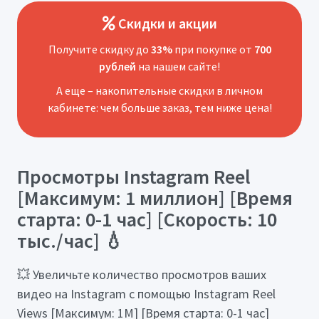
Скидки и акции
Получите скидку до
33%
при покупке от
700
рублей
на нашем сайте!
А еще – накопительные скидки в личном
кабинете: чем больше заказ, тем ниже цена!
Просмотры Instagram Reel
[Максимум: 1 миллион] [Время
старта: 0-1 час] [Скорость: 10
тыс./час] 💧
💥 Увеличьте количество просмотров ваших
видео на Instagram с помощью Instagram Reel
Views [Максимум: 1М] [Время старта: 0-1 час]