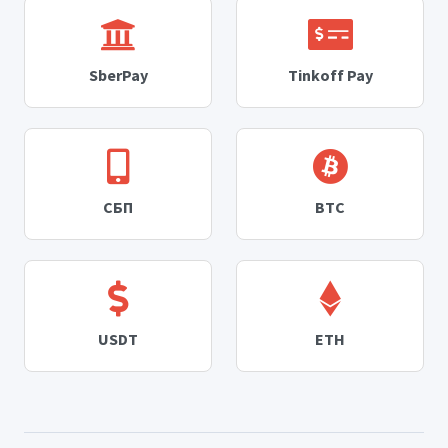
SberPay
Tinkoff Pay
СБП
BTC
USDT
ETH