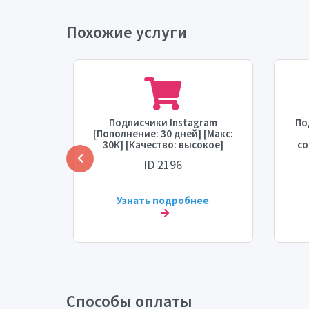
Похожие услуги
 запас:
Подписчики Instagram
По
00000,
[Пополнение: 30 дней] [Макс:
час,
30К] [Качество: высокое]
со
 день.
[Время старта: 1 час]
ID 2196
[Скорость: 3К в день] ♻️
ко
об
2 
ее
Узнать подробнее
Способы оплаты