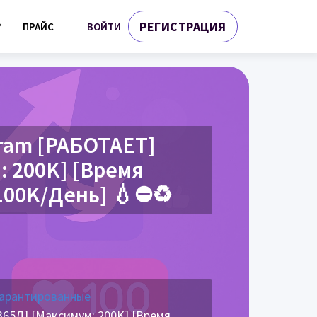
РЕГИСТРАЦИЯ
ВОЙТИ
?
ПРАЙС
gram [РАБОТАЕТ]
: 200K] [Время
 100K/День] 💧⛔♻️
гарантированные
65Д] [Максимум: 200K] [Время