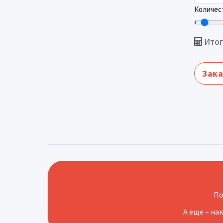
Количест
Итог
Зака
По
А еще – на