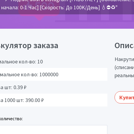
начала: 0-1 Час] [Скорость: До 100K/День] 💧⛔♻️"
кулятор заказа
Опис
Накрути
альное кол-во:
10
(списан
мальное кол-во:
1000000
реальны
за шт:
0.39
₽
Купит
за 1000 шт:
390.00
₽
количество: