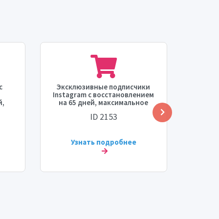
с
Эксклюзивные подписчики
Под
Instagram с восстановлением
максим
й,
на 65 дней, максимальное
дней, 
я
количество 100K на
ск
ID 2153
ть
пользователя и 5.9K на
заказ, время старт 0-1 час,
скорость 5.9K в день.
Узнать подробнее
У