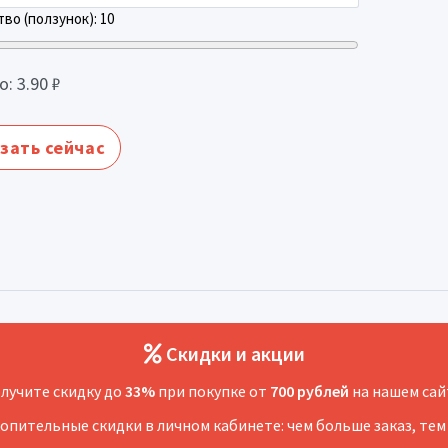
во (ползунок):
10
о:
3.90
₽
зать сейчас
Скидки и акции
лучите скидку до
33%
при покупке от
700 рублей
на нашем сай
копительные скидки в личном кабинете: чем больше заказ, тем