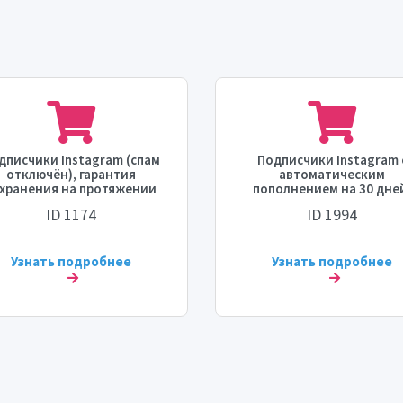
дписчики Instagram (спам
Подписчики Instagram 
отключён), гарантия
автоматическим
хранения на протяжении
пополнением на 30 дне
года, максимальное
максимум 50 000, врем
ID 1174
ID 1994
личество - 5 млн., начало
старта 0 - 2 часа, скорос
работки заказа в течение
5000 в день.
часов, скорость накрутки -
до 300 тыс. в день
Узнать подробнее
Узнать подробнее