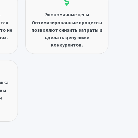
ь
Экономичные цены
ётся
Оптимизированные процессы
то не
позволяют снизить затраты и
иях.
сделать цену ниже
конкурентов.
ржка
овы
и