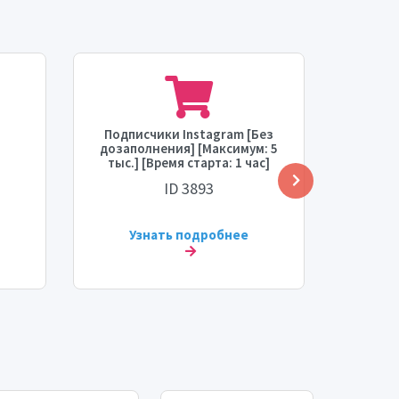
Подписчики Instagram [Без
Подпи
дозаполнения] [Максимум: 5
дозап
тыс.] [Время старта: 1 час]
600 ты
сть:
[Скорость: 5 тыс./день]
часа
ID 3893
Узнать подробнее
У