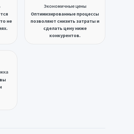
ь
Экономичные цены
ётся
Оптимизированные процессы
то не
позволяют снизить затраты и
иях.
сделать цену ниже
конкурентов.
ржка
овы
и