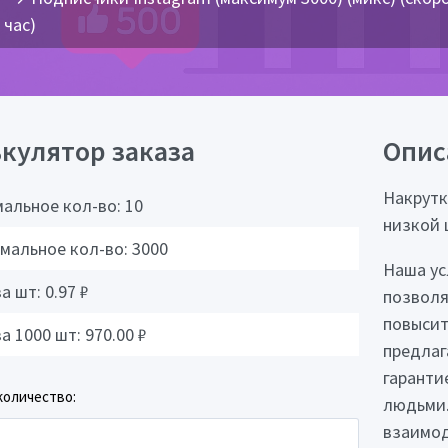
час)
кулятор заказа
Опис
Накрутк
альное кол-во:
10
низкой 
мальное кол-во:
3000
Наша ус
за шт:
0.97
₽
позволя
повысит
за 1000 шт:
970.00
₽
предлаг
гаранти
количество:
людьми.
взаимод