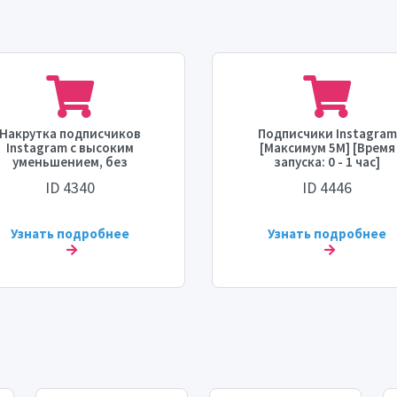
Накрутка подписчиков
Подписчики Instagram
Instagram с высоким
[Максимум 5M] [Время
уменьшением, без
запуска: 0 - 1 час]
полнения, максимум 5000,
[Пополнение: Нет] [Скоро
ID 4340
ID 4446
время запуска - 1 час,
до 50К в день] 💧⛔
скорость - 1000 в день.
Узнать подробнее
Узнать подробнее