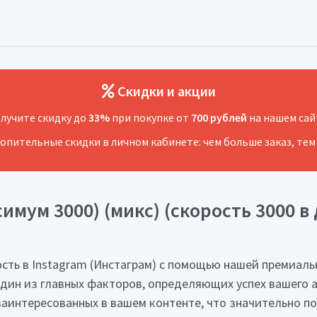
Скидки и акции
лучите скидку до
33%
при покупке от
700 рублей
на нашем сай
копительные скидки в личном кабинете: чем больше заказ, тем
мум 3000) (микс) (скорость 3000 в д
сть в Instagram (Инстаграм) с помощью нашей премиаль
один из главных факторов, определяющих успех вашего 
заинтересованных в вашем контенте, что значительно п