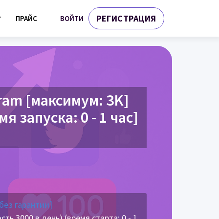
РЕГИСТРАЦИЯ
ВОЙТИ
?
ПРАЙС
ram [максимум: 3K]
я запуска: 0 - 1 час]
без гарантии]
ть 3000 в день) (время старта: 0 - 1