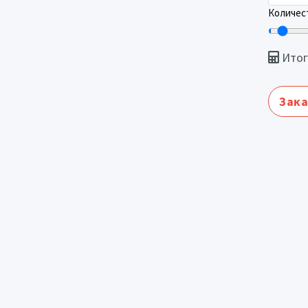
Количест
Итог
Зака