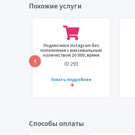
Похожие услуги
gram
Подписчики Instagram без
т]
пополнения с максимальным
ремя
количеством 20 000, время
ть: 1K/
старта 0-1 час, скорость 10
по
ID 293
000 в день.
ее
Узнать подробнее
Способы оплаты