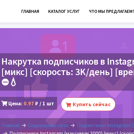
ГЛАВНАЯ
КАТАЛОГ УСЛУГ
ЧТО МЫ ПРЕДЛАГАЕМ
Накрутка подписчиков в Instag
[микс] [скорость: 3K/день] [врем
⛔💧
Цена:
0.97
₽ / 1 шт
Купить сейчас
Главная
Социальные сети
Подписчики Instagram [
Подписчики Instagram (максимум 3000) (микс) (скорос