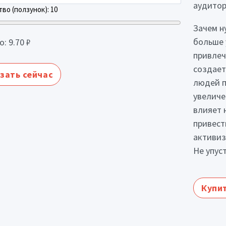
аудитор
во (ползунок):
10
Зачем н
больше 
о:
9.70
₽
привлеч
создает
зать сейчас
людей п
увеличе
влияет 
привест
активиз
Не упус
Купит