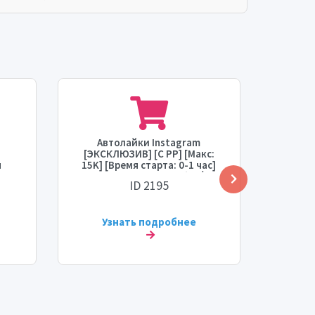
а
Автолайки Instagram
Авто
[ЭКСКЛЮЗИВ] [С PP] [Макс:
Кореи
я
15K] [Время старта: 0-1 час]
на 7
ть:
[Скорость: 1.5K/час]⚡🔥💧⛔
стар
ID 2195
с
Узнать подробнее
У