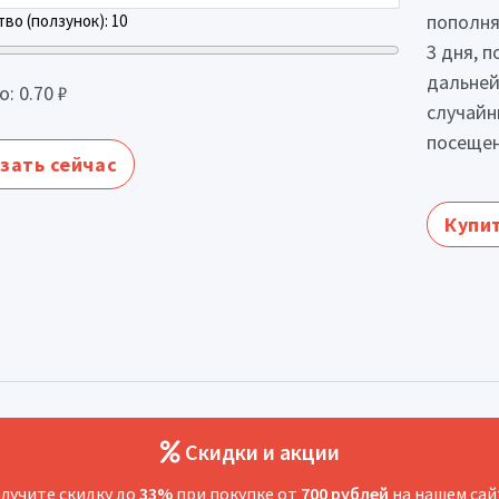
пополня
во (ползунок):
10
3 дня, 
дальней
о:
0.70
₽
случайн
посещен
зать сейчас
Купит
Скидки и акции
лучите скидку до
33%
при покупке от
700 рублей
на нашем сай