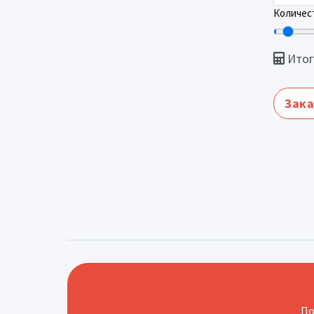
Количест
Итог
Зака
По