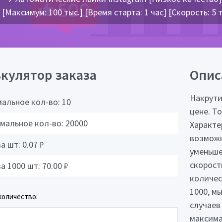
[Максимум: 100 тыс.] [Время старта: 1 час] [Скорость: 5
кулятор заказа
Опис
Накрути
альное кол-во:
10
цене. Т
мальное кол-во:
20000
Характе
возможн
за шт:
0.07
₽
уменьше
скорост
за 1000 шт:
70.00
₽
количес
1000, м
количество:
случаев
максима