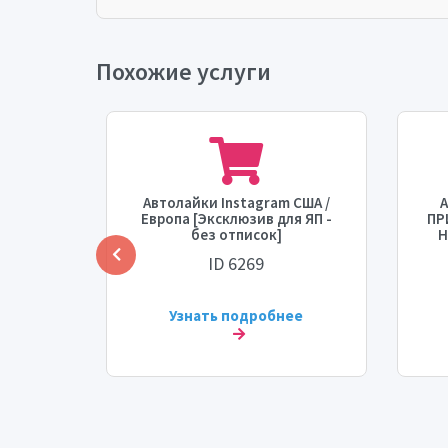
Похожие услуги
рам
Автолайки Instagram США /
А
[БОТЫ]
Европа [Эксклюзив для ЯП -
ПР
ремя
без отписок]
Н
рость: 3
ID 6269
[
ее
Узнать подробнее