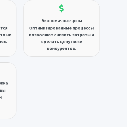
ь
Экономичные цены
ётся
Оптимизированные процессы
то не
позволяют снизить затраты и
иях.
сделать цену ниже
конкурентов.
ржка
овы
и