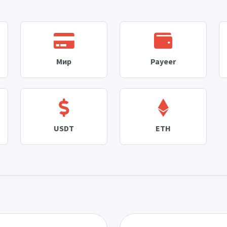
Мир
Payeer
USDT
ETH