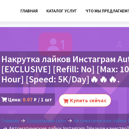
ГЛАВНАЯ
КАТАЛОГ УСЛУГ
ЧТО МЫ ПРЕДЛАГАЕМ
Накрутка лайков Инстаграм Aut
[EXCLUSIVE] [Refill: No] [Max: 10
Hour] [Speed: 5K/Day]🔥🔥🔥.
Цена:
0.07
₽ / 1 шт
Купить сейчас
Главная
Социальные сети
Автоматические лайки 
Автоматические лайки Instagram [Низкое качество]