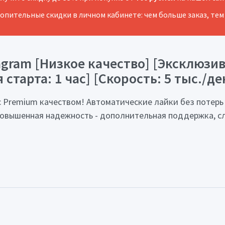
копительные скидки в личном кабинете: чем больше заказ, тем
gram [Низкое качество] [Эксклюзив
 старта: 1 час] [Скорость: 5 тыс./д
с Premium качеством! Автоматические лайки без потерь
🔥 Повышенная надежность - дополнительная поддержка,