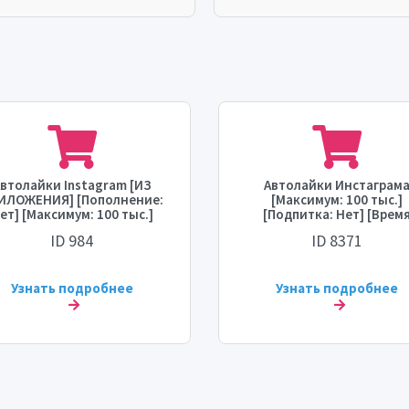
втолайки Instagram [ИЗ
Автолайки Инстаграм
ИЛОЖЕНИЯ] [Пополнение:
[Максимум: 100 тыс.]
ет] [Максимум: 100 тыс.]
[Подпитка: Нет] [Врем
[Время старта: 0 - 1 час]
старта: 0 - 1 час] [Скорос
ID 984
ID 8371
Скорость: До 5 тыс./день]
30 тыс./час]
Узнать подробнее
Узнать подробнее