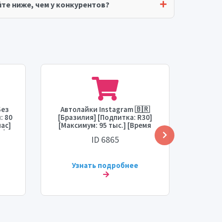
те ниже, чем у конкурентов?
Без
Автолайки Instagram 🇧🇷
Авт
: 80
[Бразилия] [Подпитка: R30]
про
час]
[Максимум: 95 тыс.] [Время
виде
 💧
старта: 1 час] [Скорость: 5
[Ма
ID 6865
тыс./день] ⛔️
старт
Узнать подробнее
У