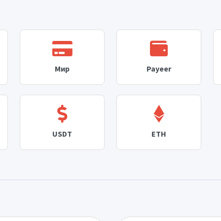
Мир
Payeer
USDT
ETH