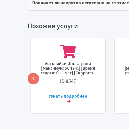
Повлияет ли накрутка негативно на статист
Похожие услуги
+ Охват
Автолайки Инстаграма
[Максимум: 50 тыс.] [Время
[М
 дней]
старта: 0 - 1 час] [Скорость:
ст
 старта:
50 тыс. в день] 💧⛔
ID 8547
ь: 20
ее
Узнать подробнее