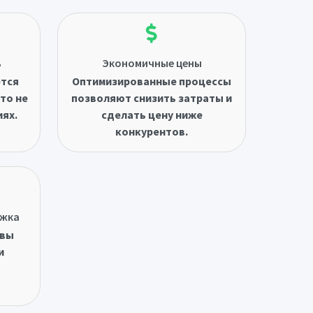
ь
Экономичные цены
ётся
Оптимизированные процессы
то не
позволяют снизить затраты и
иях.
сделать цену ниже
конкурентов.
ржка
овы
и