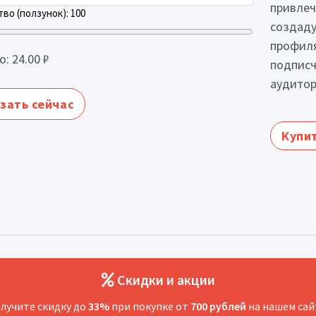
привлеч
во (ползунок):
100
создаду
профиля
о:
24.00
₽
подписч
аудитор
зать сейчас
Купит
Скидки и акции
лучите скидку до
33%
при покупке от
700 рублей
на нашем сай