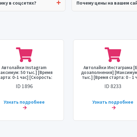
ику в соцсетях?
Почему цены на вашем сай
Автолайки Instagram
Автолайки Инстаграма [
аксимум: 50 тыс.] [Время
дозаполнения] [Максимум
арта: 0-1 час] [Скорость:
тыс.] [Время старта: 0 - 1 
МГНОВЕННАЯ] 🔥
[Скорость: 80 тыс./день]
ID 1896
ID 8233
Узнать подробнее
Узнать подробнее