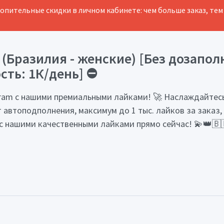
копительные скидки в личном кабинете: чем больше заказ, тем
(Бразилия - женские) [Без дозапол
сть: 1К/день] ⛔️
gram с нашими премиальными лайками! 🚀 Наслаждайтес
втоподполнения, максимум до 1 тыс. лайков за заказ, ст
с нашими качественными лайками прямо сейчас! 💫👑🇧