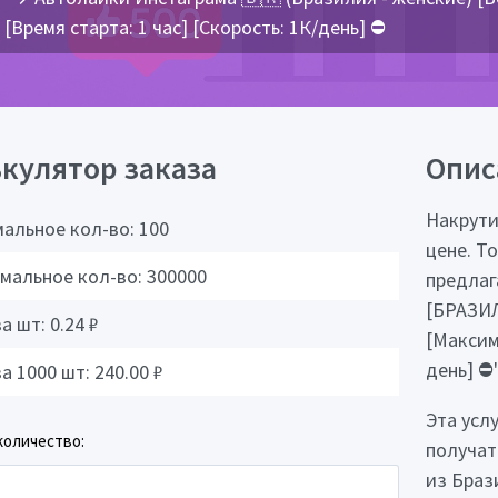
[Время старта: 1 час] [Скорость: 1К/день] ⛔️
кулятор заказа
Опис
Накрути
альное кол-во:
100
цене. Т
мальное кол-во:
300000
предлаг
[БРАЗИЛ
за шт:
0.24
₽
[Максиму
день] ⛔️"
за 1000 шт:
240.00
₽
Эта усл
количество:
получат
из Браз