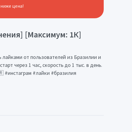
 ниже цена!
нения] [Максимум: 1К]
ь лайками от пользователей из Бразилии и
арт через 1 час, скорость до 1 тыс. в день.
🇷 #инстаграм #лайки #бразилия