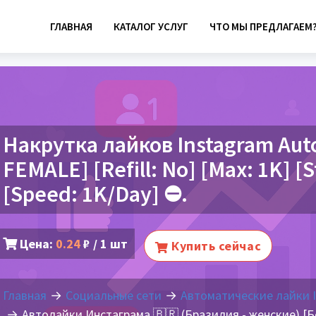
ГЛАВНАЯ
КАТАЛОГ УСЛУГ
ЧТО МЫ ПРЕДЛАГАЕМ
Накрутка лайков Instagram Auto
FEMALE] [Refill: No] [Max: 1K] [S
[Speed: 1K/Day] ⛔️.
Цена:
0.24
₽ / 1 шт
Купить сейчас
Главная
Социальные сети
Автоматические лайки 
Автолайки Инстаграма 🇧🇷 (Бразилия - женские) [