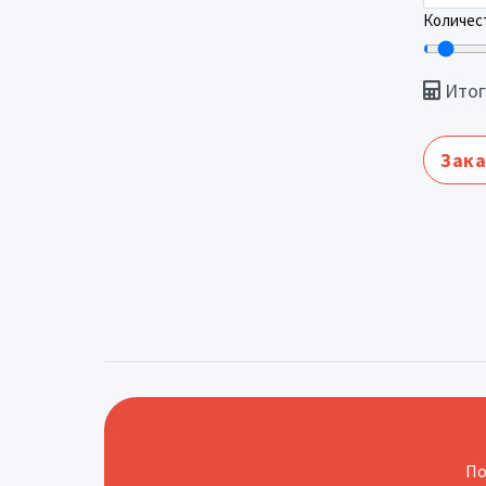
Количест
Итог
Зака
По