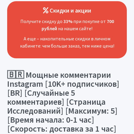
Скидки и акции
Получите скидку до
33%
при покупке от
700
рублей
на нашем сайте!
А еще – накопительные скидки в личном
кабинете: чем больше заказ, тем ниже цена!
🇧🇷 Мощные комментарии
Instagram [10K+ подписчиков]
[BR] [Случайные 5
комментариев] [Страница
Исследований] [Максимум: 5]
[Время начала: 0-1 час]
[Скорость: доставка за 1 час]