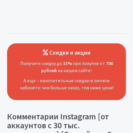
Скидки и акции
Получите скидку до
33%
при покупке от
700
рублей
на нашем сайте!
А еще – накопительные скидки в личном
кабинете: чем больше заказ, тем ниже цена!
Комментарии Instagram [от
аккаунтов с 30 тыс.