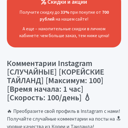
Скидки и акции
Получите скидку до
33%
при покупке от
700
рублей
на нашем сайте!
А еще – накопительные скидки в личном
кабинете: чем больше заказ, тем ниже цена!
Комментарии Instagram
[СЛУЧАЙНЫЕ] [КОРЕЙСКИЕ
ТАЙЛАНД] [Максимум: 100]
[Время начала: 1 час]
[Скорость: 100/день] 💧
🔥 Преобразите свой профиль в Instagram с нами!
Получайте случайные комментарии на посты на 🔝
уровне качества из Кореи и Таиланда!