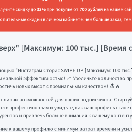
лучите скидку до
33%
при покупке от
700 рублей
на нашем сай
копительные скидки в личном кабинете: чем больше заказ, тем
ерх" [Максимум: 100 тыс.] [Время ст
ощью "Инстаграм Сторис SWIPE UP [Максимум: 100 тыс.] [
имальной эффективностью! 📈 Увеличьте количество про
остичь новых высот с премиальным качеством! 🔝🔥
 миллионы возможностей для ваших подписчиков! Старту
ьтесь профессионалам и увидьте, как ваш профиль стане
урентов и привлечь больше внимания к вашему контенту
ие к вашему профилю с минимум затрат времени и усили