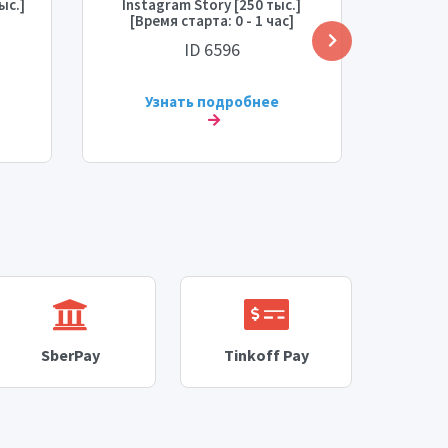
ыс.]
Instagram Story [250 тыс.]
St
]
[Время старта: 0 - 1 час]
[Ма
]
[Скорость: 250 тыс./день]
старт
ID 6596
Узнать подробнее
У
SberPay
Tinkoff Pay