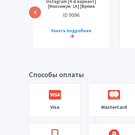
Instagram [4-й вариант]
твет]
[Максимум: 1K] [Время
ремя
старта: 0-1 час] [Скорость:
[М
ID 9096
рость:
1K/день]💧
ста
ее
Узнать подробнее
Способы оплаты
Visa
MasterCard