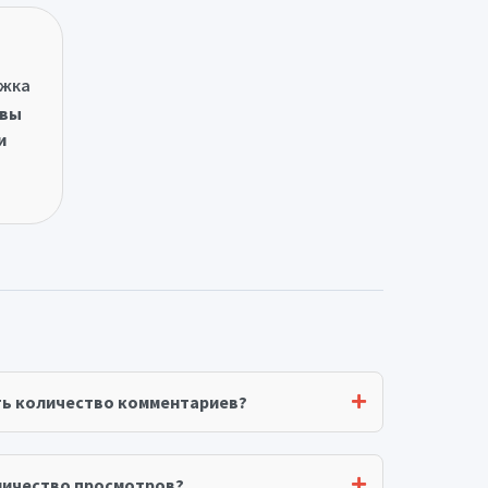
ржка
овы
и
ть количество комментариев?
личество просмотров?