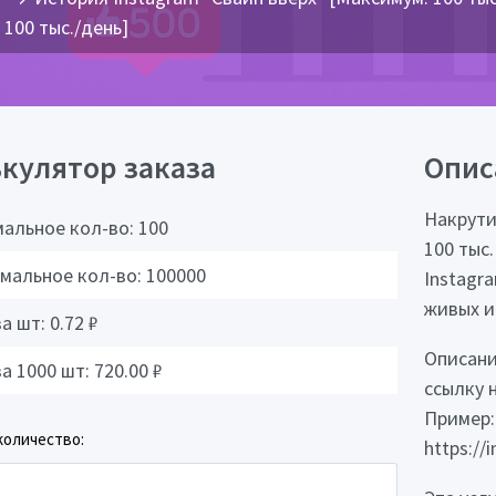
100 тыс./день]
кулятор заказа
Опис
Накрути
альное кол-во:
100
100 тыс.
мальное кол-во:
100000
Instagr
живых и
за шт:
0.72
₽
Описани
за 1000 шт:
720.00
₽
ссылку 
Пример:
количество:
https:/