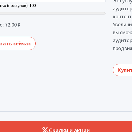
Эта усл
во (ползунок):
100
аудитор
контент
Увеличи
о:
72.00
₽
вы смож
аудитор
зать сейчас
продвиж
Купит
Скидки и акции