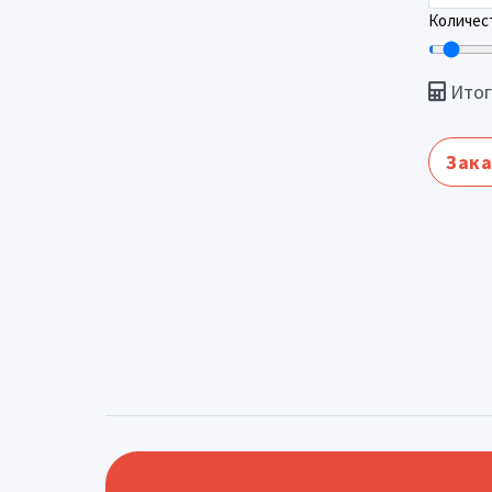
Количест
Итог
Зака