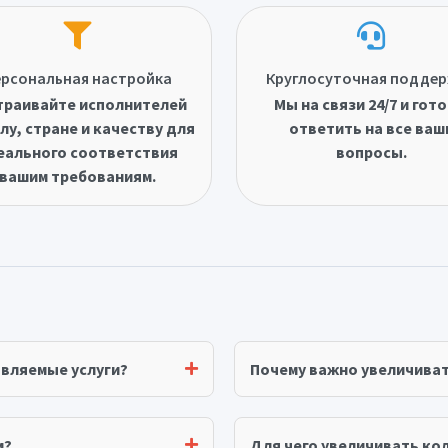
рсональная настройка
Круглосуточная подде
траивайте исполнителей
Мы на связи 24/7 и гот
лу, стране и качеству для
ответить на все ваш
еального соответствия
вопросы.
вашим требованиям.
авляемые услуги?
Почему важно увеличива
м?
Для чего увеличивать ко