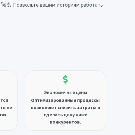
! 🚀💪 Позвольте вашим историям работать
ь
Экономичные цены
ётся
Оптимизированные процессы
то не
позволяют снизить затраты и
иях.
сделать цену ниже
конкурентов.