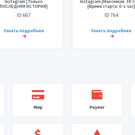
Instagram [Только
Instagram [Максимум: 30 т
ПОСЛЕДНЯЯ ИСТОРИЯ]
[Время старта: 0-1 час
аксимум: 30 тыс.] [Время
[Скорость: 30 тыс./день
ID 667
ID 764
рта: 0-1 час] [Скорость: 30
тыс./день]
Узнать подробнее
Узнать подробнее
Мир
Payeer