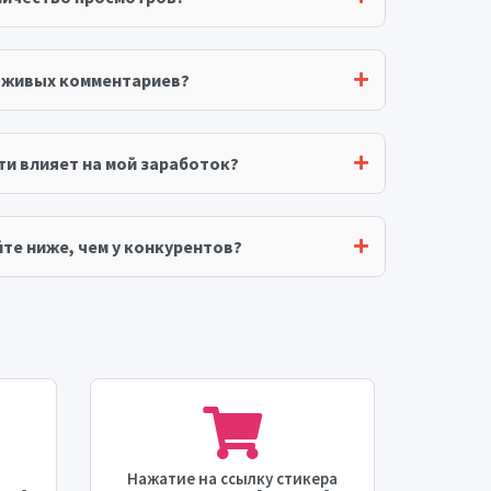
я живых комментариев?
ти влияет на мой заработок?
те ниже, чем у конкурентов?
Нажатие на ссылку стикера
Голос