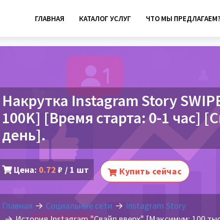
ГЛАВНАЯ
КАТАЛОГ УСЛУГ
ЧТО МЫ ПРЕДЛАГАЕМ
Накрутка Instagram Story SWIP
100K] [Время старта: 0-1 час] [
день].
Цена:
0.72
₽ / 1 шт
Купить сейчас
Главная
Социальные сети
Instagram Story
История Instagram "Свайп вверх" [Максимум: 100 тыс.