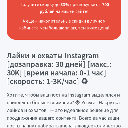
Получите скидку до
33%
при покупке от
700
рублей
на нашем сайте!
А еще – накопительные скидки в личном
кабинете: чем больше заказ, тем ниже цена!
Лайки и охваты Instagram
[дозаправка: 30 дней] [макс.:
30K] [время начала: 0-1 час]
[скорость: 1-3К/час] ♻️
Хотите, чтобы ваш пост на Instagram выделялся и
привлекал больше внимания? 🌟 Услуга "Накрутка
лайков и охватов" — это идеальное решение для
продвижения вашего контента. Всего за час ваши
посты начнут набирать впечатляющее количество