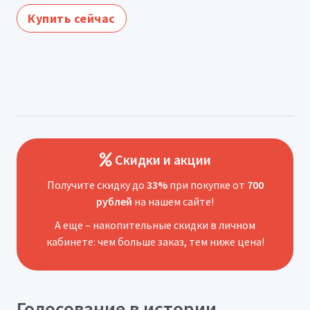
Купить сейчас
Скидки и акции
Получите скидку до
33%
при покупке от
700
рублей
на нашем сайте!
А еще – накопительные скидки в личном
кабинете: чем больше заказ, тем ниже цена!
Голосование в истории