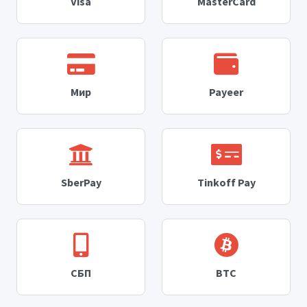
Visa
MasterCard
Мир
Payeer
SberPay
Tinkoff Pay
СБП
BTC