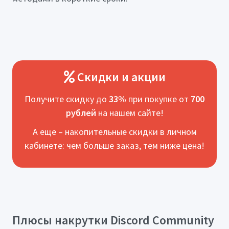
Скидки и акции
Получите скидку до
33%
при покупке от
700
рублей
на нашем сайте!
А еще – накопительные скидки в личном
кабинете: чем больше заказ, тем ниже цена!
Плюсы накрутки Discord Community