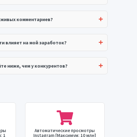
я живых комментариев?
ти влияет на мой заработок?
те ниже, чем у конкурентов?
тры
Автоматические просмотры
Автом
: 1
Instagram [Максимум: 10 млн]
Inst