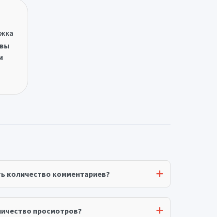
ржка
овы
и
ть количество комментариев?
личество просмотров?