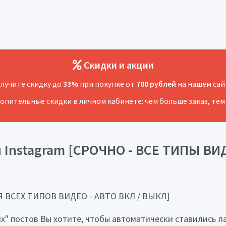
Скидки и акции
лучите скидку до
33%
при покупке от
700 рублей
на нашем сай
копительные скидки в личном кабинете: чем больше заказ, тем
Instagram [СРОЧНО - ВСЕ ТИПЫ ВИД
ЛЯ ВСЕХ ТИПОВ ВИДЕО - АВТО ВКЛ / ВЫКЛ]
х" постов Вы хотите, чтобы автоматически ставились л