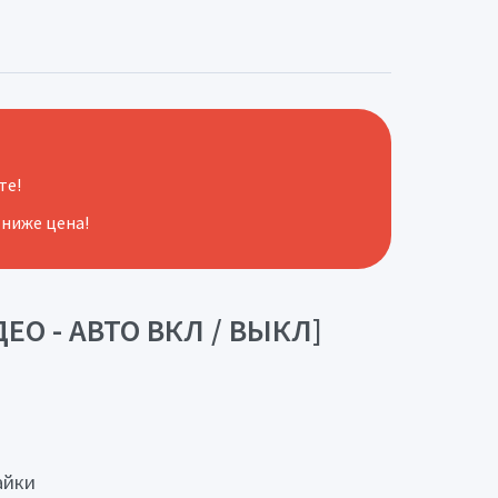
те!
 ниже цена!
ЕО - АВТО ВКЛ / ВЫКЛ]
айки