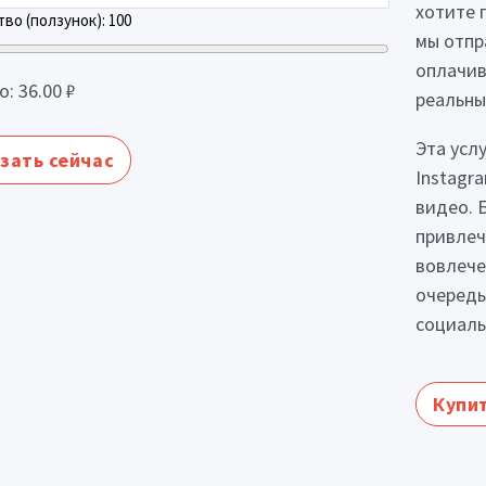
хотите 
во (ползунок):
100
мы отпр
оплачив
о:
36.00
₽
реальны
Эта усл
зать сейчас
Instagr
видео. 
привлеч
вовлече
очередь
социаль
Купит