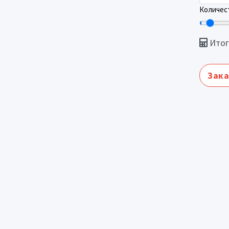
Количест
Итог
Зака