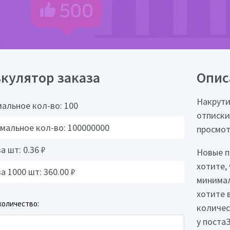
кулятор заказа
Опис
Накрути
альное кол-во:
100
отписки
мальное кол-во:
100000000
просмот
за шт:
0.36
₽
Новые п
хотите,
за 1000 шт:
360.00
₽
минимал
хотите 
количество:
количес
у поста