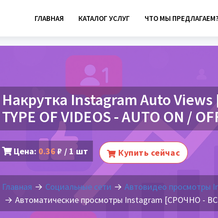
ГЛАВНАЯ
КАТАЛОГ УСЛУГ
ЧТО МЫ ПРЕДЛАГАЕМ
Накрутка Instagram Auto Views
TYPE OF VIDEOS - AUTO ON / OFF
Цена:
0.36
₽ / 1 шт
Купить сейчас
Главная
Социальные сети
Автовидео просмотры I
Автоматические просмотры Instagram [СРОЧНО - В