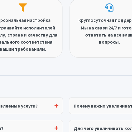
рсональная настройка
Круглосуточная подде
траивайте исполнителей
Мы на связи 24/7 и гот
лу, стране и качеству для
ответить на все ваш
еального соответствия
вопросы.
вашим требованиям.
авляемые услуги?
Почему важно увеличива
м?
Для чего увеличивать ко